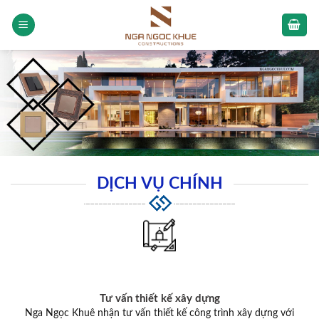
Skip
to
content
DỊCH VỤ CHÍNH
Tư vấn thiết kế xây dựng
Nga Ngọc Khuê nhận tư vấn thiết kế công trình xây dựng với