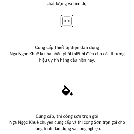
chất lượng và tiến độ.
Cung cấp thiết bị điện dân dụng
Nga Ngọc Khuê là nhà phân phối thiết bị điện cho các thương
hiệu uy tín hàng đầu hiện nay.
Cung cấp, thi công sơn trọn gói
Nga Ngọc Khuê chuyên cung cấp và thi công Sơn trọn gói cho
công trình dân dụng và công nghiệp.