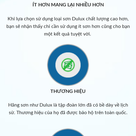
ÍT HƠN MANG LẠI NHIỀU HƠN
Khi lựa chọn sử dụng loại sơn Dulux chất lượng cao hơn,
bạn sẽ nhận thấy chỉ cần sử dụng ít sơn hơn cũng cho bạn
một kết quả tuyệt vời.
THƯƠNG HIỆU
Hãng sơn như Dulux là tập đoàn lớn đã có bề dày về lịch
sử. Thương hiệu của họ đã được bảo hộ trên toàn quốc.