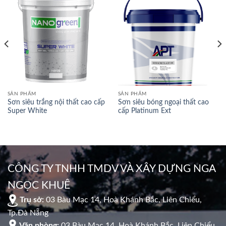
SẢN PHẨM
SẢN PHẨM
Sơn siêu trắng nội thất cao cấp
Sơn siêu bóng ngoại thất cao
Super White
cấp Platinum Ext
CÔNG TY TNHH TMDV VÀ XÂY DỰNG NGA
NGỌC KHUÊ
Trụ sở:
03 Bàu Mạc 14, Hoà Khánh Bắc, Liên Chiểu,
Tp.Đà Nẵng
Văn phòng:
03 Bàu Mạc 14, Hoà Khánh Bắc, Liên Chiểu,