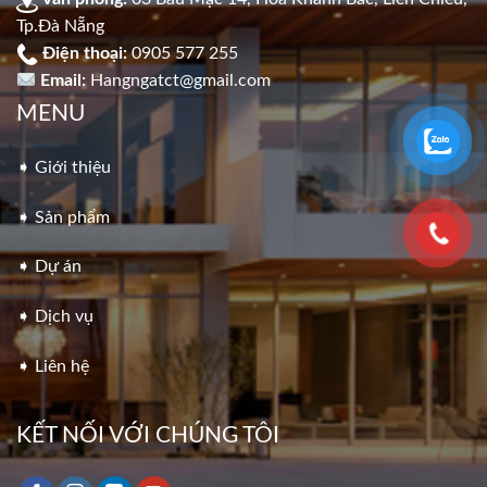
Tp.Đà Nẵng
Điện thoại:
0905 577 255
Email:
Hangngatct@gmail.com
MENU
➧ Giới thiệu
➧ Sản phẩm
➧ Dự án
➧ Dịch vụ
➧ Liên hệ
KẾT NỐI VỚI CHÚNG TÔI