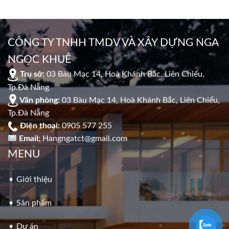
CÔNG TY TNHH TMDV VÀ XÂY DỰNG NGA
NGỌC KHUÊ
Trụ sở:
03 Bàu Mạc 14, Hoà Khánh Bắc, Liên Chiểu,
Tp.Đà Nẵng
Văn phòng:
03 Bàu Mạc 14, Hoà Khánh Bắc, Liên Chiểu,
Tp.Đà Nẵng
Điện thoại:
0905 577 255
Email:
Hangngatct@gmail.com
MENU
➧ Giới thiệu
➧ Sản phẩm
➧ Dự án