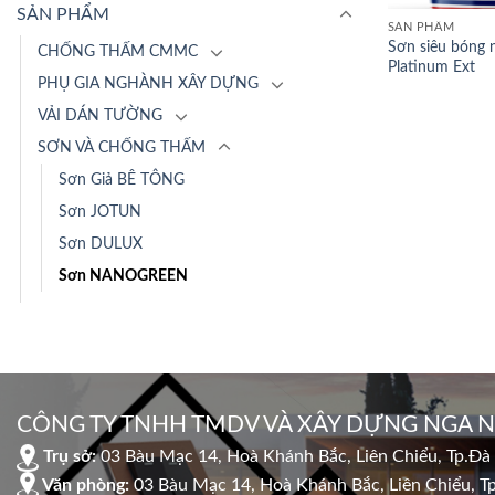
SẢN PHẨM
SẢN PHẨM
Sơn siêu bóng n
CHỐNG THẤM CMMC
Platinum Ext
PHỤ GIA NGHÀNH XÂY DỰNG
VẢI DÁN TƯỜNG
SƠN VÀ CHỐNG THẤM
Sơn Giả BÊ TÔNG
Sơn JOTUN
Sơn DULUX
Sơn NANOGREEN
CÔNG TY TNHH TMDV VÀ XÂY DỰNG NGA 
Trụ sở:
03 Bàu Mạc 14, Hoà Khánh Bắc, Liên Chiểu, Tp.Đà
Văn phòng:
03 Bàu Mạc 14, Hoà Khánh Bắc, Liên Chiểu, T