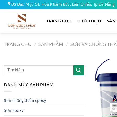
Skip
03 Bàu Mạc 14, Hoà Khánh Bắc, Liên Chiểu, Tp.Đà Nẵng
to
content
TRANG CHỦ
GIỚI THIỆU
SẢN
TRANG CHỦ
/
SẢN PHẨM
/
SƠN VÀ CHỐNG TH
Tìm
kiếm:
DANH MỤC SẢN PHẨM
Sơn chống thấm epoxy
Sơn Epoxy