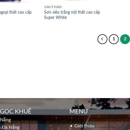
SẢN PHẨM
goại thất cao cấp
Sơn siêu trắng nội thất cao cấp
Super White
1
2
NGỌC KHUÊ
MENU
 Nẵng
➧ Giới thiệu
p.Đà Nẵng