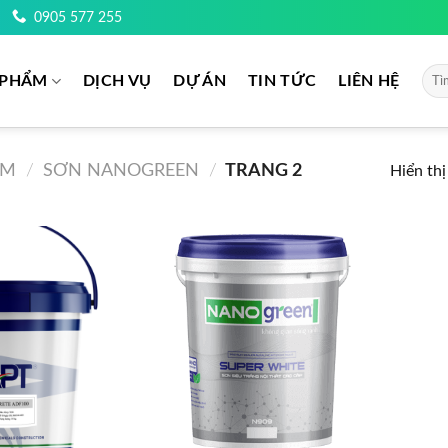
0905 577 255
Tìm
 PHẨM
DỊCH VỤ
DỰ ÁN
TIN TỨC
LIÊN HỆ
kiếm
ẤM
/
SƠN NANOGREEN
/
TRANG 2
Hiển th