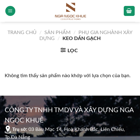
Skip
to
content
TRANG CHỦ
/
SẢN PHẨM
/
PHỤ GIA NGHÀNH XÂY
DỰNG
/
KEO DÁN GẠCH
LỌC
Không tìm thấy sản phẩm nào khớp với lựa chọn của bạn.
CÔNG TY TNHH TMDV VÀ XÂY DỰNG NGA
NGỌC KHUÊ
Trụ sở:
03 Bàu Mạc 14, Hoà Khánh Bắc, Liên Chiểu,
Tp.Đà Nẵng