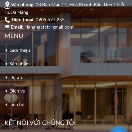
Văn phòng:
03 Bàu Mạc 14, Hoà Khánh Bắc, Liên Chiểu,
Tp.Đà Nẵng
Điện thoại:
0905 577 255
Email:
Hangngatct@gmail.com
MENU
➧ Giới thiệu
➧ Sản phẩm
➧ Dự án
➧ Dịch vụ
➧ Liên hệ
KẾT NỐI VỚI CHÚNG TÔI