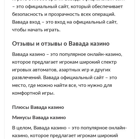
– это официальный сайт, который обеспечивает
безопасность и прозрачность всех операций.
Вавада вход – это вход на официальный сайт,
чтобы начать играть.
Отзывы и отзывы о Вавада казино
Вавада казино – это популярное онлайн-казино,
которое предлагает игрокам широкий спектр
игровых автоматов, азартных игр и других
развлечений. Вавада официальный сайт – это
место, где можно найти все, что нужно для
комфортной игры.
Плюсы Вавада казино
Минусы Вавада казино
В целом, Вавада казино – это популярное онлайн-
казино, которое предлагает игрокам широкий