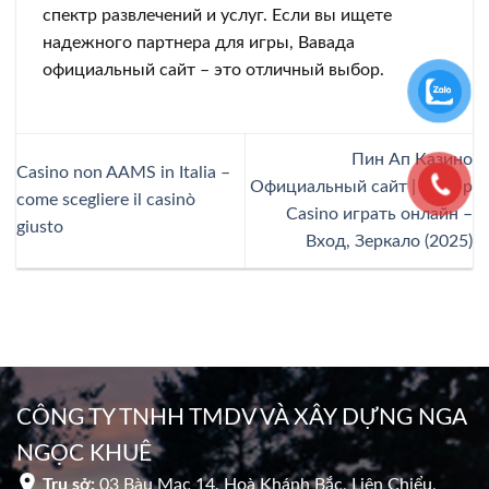
спектр развлечений и услуг. Если вы ищете
надежного партнера для игры, Вавада
официальный сайт – это отличный выбор.
Пин Ап Казино
Casino non AAMS in Italia –
Официальный сайт | Pin Up
come scegliere il casinò
Casino играть онлайн –
giusto
Вход, Зеркало (2025)
CÔNG TY TNHH TMDV VÀ XÂY DỰNG NGA
NGỌC KHUÊ
Trụ sở:
03 Bàu Mạc 14, Hoà Khánh Bắc, Liên Chiểu,