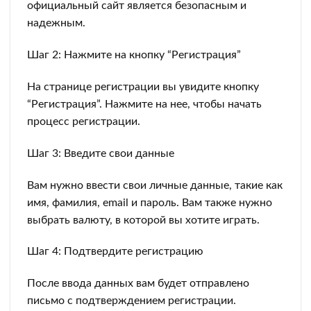
официальный сайт является безопасным и
надежным.
Шаг 2: Нажмите на кнопку “Регистрация”
На странице регистрации вы увидите кнопку
“Регистрация”. Нажмите на нее, чтобы начать
процесс регистрации.
Шаг 3: Введите свои данные
Вам нужно ввести свои личные данные, такие как
имя, фамилия, email и пароль. Вам также нужно
выбрать валюту, в которой вы хотите играть.
Шаг 4: Подтвердите регистрацию
После ввода данных вам будет отправлено
письмо с подтверждением регистрации.