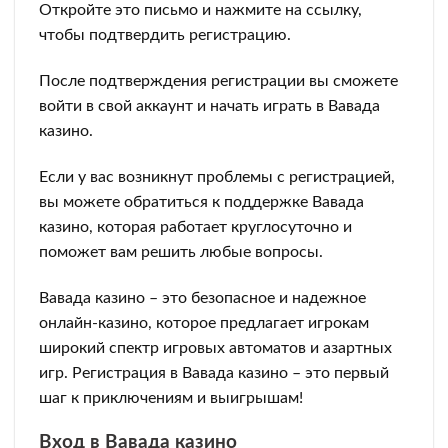
Откройте это письмо и нажмите на ссылку,
чтобы подтвердить регистрацию.
После подтверждения регистрации вы сможете
войти в свой аккаунт и начать играть в Вавада
казино.
Если у вас возникнут проблемы с регистрацией,
вы можете обратиться к поддержке Вавада
казино, которая работает круглосуточно и
поможет вам решить любые вопросы.
Вавада казино – это безопасное и надежное
онлайн-казино, которое предлагает игрокам
широкий спектр игровых автоматов и азартных
игр. Регистрация в Вавада казино – это первый
шаг к приключениям и выигрышам!
Вход в Вавада казино