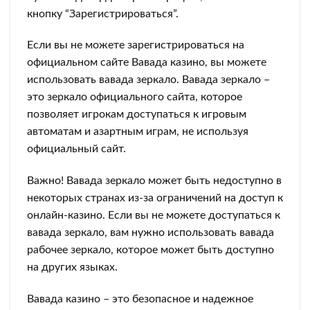
кнопку “Зарегистрироваться”.
Если вы не можете зарегистрироваться на
официальном сайте Вавада казино, вы можете
использовать вавада зеркало. Вавада зеркало –
это зеркало официального сайта, которое
позволяет игрокам доступаться к игровым
автоматам и азартным играм, не используя
официальный сайт.
Важно! Вавада зеркало может быть недоступно в
некоторых странах из-за ограничений на доступ к
онлайн-казино. Если вы не можете доступаться к
вавада зеркало, вам нужно использовать вавада
рабочее зеркало, которое может быть доступно
на других языках.
Вавада казино – это безопасное и надежное