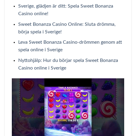
Sverige, glädjen är ditt: Spela Sweet Bonanza
Casino online!
Sweet Bonanza Casino Online: Sluta drömma,
börja spela i Sverige!
Leva Sweet Bonanza Casino-drömmen genom att
spela online i Sverige
Nyttohjälp: Hur du börjar spela Sweet Bonanza
Casino online i Sverige