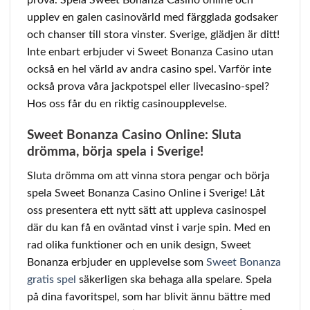
prova. Spela Sweet Bonanza Casino online och
upplev en galen casinovärld med färgglada godsaker
och chanser till stora vinster. Sverige, glädjen är ditt!
Inte enbart erbjuder vi Sweet Bonanza Casino utan
också en hel värld av andra casino spel. Varför inte
också prova våra jackpotspel eller livecasino-spel?
Hos oss får du en riktig casinoupplevelse.
Sweet Bonanza Casino Online: Sluta
drömma, börja spela i Sverige!
Sluta drömma om att vinna stora pengar och börja
spela Sweet Bonanza Casino Online i Sverige! Låt
oss presentera ett nytt sätt att uppleva casinospel
där du kan få en oväntad vinst i varje spin. Med en
rad olika funktioner och en unik design, Sweet
Bonanza erbjuder en upplevelse som
Sweet Bonanza
gratis spel
säkerligen ska behaga alla spelare. Spela
på dina favoritspel, som har blivit ännu bättre med