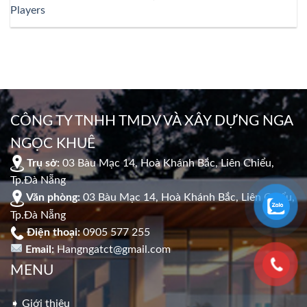
Players
CÔNG TY TNHH TMDV VÀ XÂY DỰNG NGA
NGỌC KHUÊ
Trụ sở:
03 Bàu Mạc 14, Hoà Khánh Bắc, Liên Chiểu,
Tp.Đà Nẵng
Văn phòng:
03 Bàu Mạc 14, Hoà Khánh Bắc, Liên Chiểu,
Tp.Đà Nẵng
Điện thoại:
0905 577 255
Email:
Hangngatct@gmail.com
MENU
➧ Giới thiệu