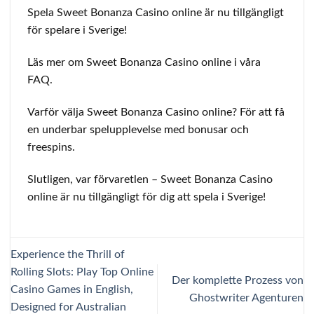
Spela Sweet Bonanza Casino online är nu tillgängligt
för spelare i Sverige!
Läs mer om Sweet Bonanza Casino online i våra
FAQ.
Varför välja Sweet Bonanza Casino online? För att få
en underbar spelupplevelse med bonusar och
freespins.
Slutligen, var förvaretlen – Sweet Bonanza Casino
online är nu tillgängligt för dig att spela i Sverige!
Experience the Thrill of
Rolling Slots: Play Top Online
Der komplette Prozess von
Casino Games in English,
Ghostwriter Agenturen
Designed for Australian