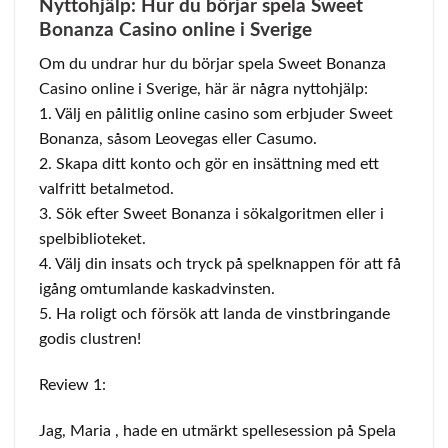
Nyttohjälp: Hur du börjar spela Sweet
Bonanza Casino online i Sverige
Om du undrar hur du börjar spela Sweet Bonanza
Casino online i Sverige, här är några nyttohjälp:
1. Välj en pålitlig online casino som erbjuder Sweet
Bonanza, såsom Leovegas eller Casumo.
2. Skapa ditt konto och gör en insättning med ett
valfritt betalmetod.
3. Sök efter Sweet Bonanza i sökalgoritmen eller i
spelbiblioteket.
4. Välj din insats och tryck på spelknappen för att få
igång omtumlande kaskadvinsten.
5. Ha roligt och försök att landa de vinstbringande
godis clustren!
Review 1:
Jag, Maria , hade en utmärkt spellesession på Spela