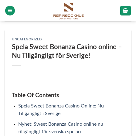
Skip
to
content
UNCATEGORIZED
Spela Sweet Bonanza Casino online –
Nu Tillgängligt för Sverige!
Table Of Contents
Spela Sweet Bonanza Casino Online: Nu
Tillgängligt i Sverige
Nyhet: Sweet Bonanza Casino online nu
tillgängligt för svenska spelare