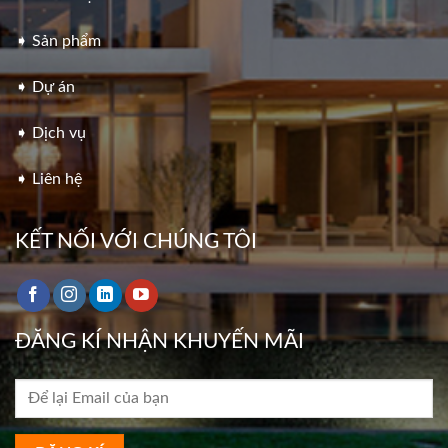
➧ Sản phẩm
➧ Dự án
➧ Dịch vụ
➧ Liên hệ
KẾT NỐI VỚI CHÚNG TÔI
ĐĂNG KÍ NHẬN KHUYẾN MÃI