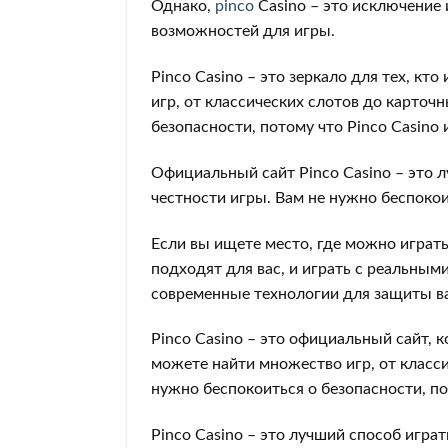
Однако,
pinco
Casino – это исключение 
возможностей для игры.
Pinco Casino – это зеркало для тех, к
игр, от классических слотов до карточ
безопасности, потому что Pinco Casin
Официальный сайт Pinco Casino – это л
честности игры. Вам не нужно беспокои
Если вы ищете место, где можно играть
подходят для вас, и играть с реальным
современные технологии для защиты 
Pinco Casino – это официальный сайт, 
можете найти множество игр, от класси
нужно беспокоиться о безопасности, п
Pinco Casino – это лучший способ игра