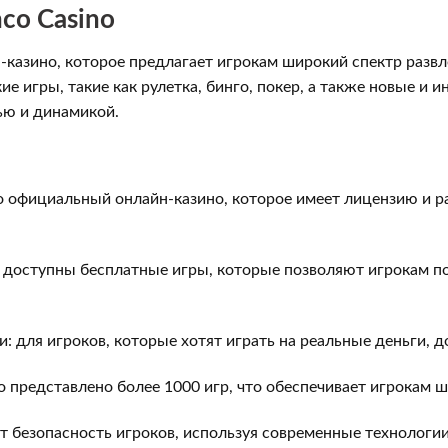
co Casino
-казино, которое предлагает игрокам широкий спектр развл
е игры, такие как рулетка, бинго, покер, а также новые и 
ью и динамикой.
о официальный онлайн-казино, которое имеет лицензию и ра
o доступны бесплатные игры, которые позволяют игрокам п
и: для игроков, которые хотят играть на реальные деньги,
no представлено более 1000 игр, что обеспечивает игрокам
ает безопасность игроков, используя современные техноло