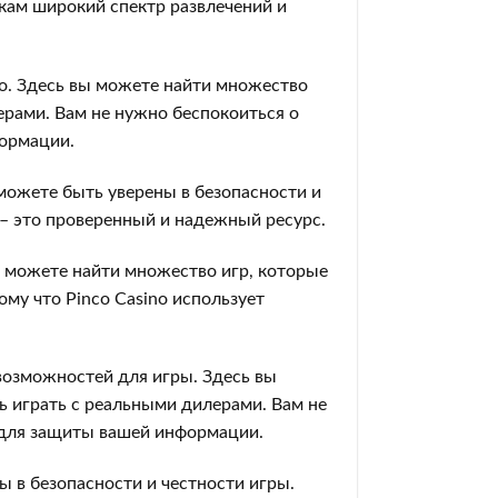
окам широкий спектр развлечений и
но. Здесь вы можете найти множество
ерами. Вам не нужно беспокоиться о
формации.
 можете быть уверены в безопасности и
 – это проверенный и надежный ресурс.
вы можете найти множество игр, которые
ому что Pinco Casino использует
 возможностей для игры. Здесь вы
ь играть с реальными дилерами. Вам не
и для защиты вашей информации.
ы в безопасности и честности игры.