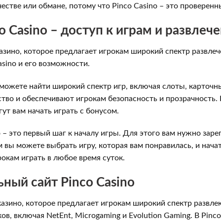
стве или обмане, потому что Pinco Casino – это проверен
 Casino – доступ к играм и развлеч
казино, которое предлагает игрокам широкий спектр развлеч
sino и его возможности.
можете найти широкий спектр игр, включая слоты, карточные
тво и обеспечивают игрокам безопасность и прозрачность. К
ут вам начать играть с бонусом.
 – это первый шаг к началу игры. Для этого вам нужно заре
 вы можете выбрать игру, которая вам понравилась, и нача
рокам играть в любое время суток.
ьный сайт Pinco Casino
казино, которое предлагает игрокам широкий спектр развл
в, включая NetEnt, Microgaming и Evolution Gaming. В Pinco