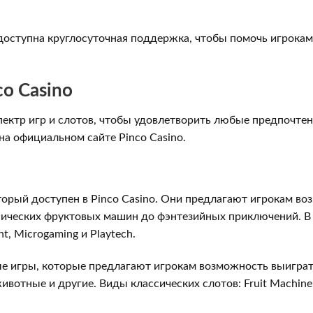
 доступна круглосуточная поддержка, чтобы помочь игрокам
co Casino
спектр игр и слотов, чтобы удовлетворить любые предпочте
на официальном сайте Pinco Casino.
оторый доступен в Pinco Casino. Они предлагают игрокам 
ссических фруктовых машин до фэнтезийных приключений. В
t, Microgaming и Playtech.
е игры, которые предлагают игрокам возможность выиграт
ивотные и другие. Виды классических слотов: Fruit Machine, 