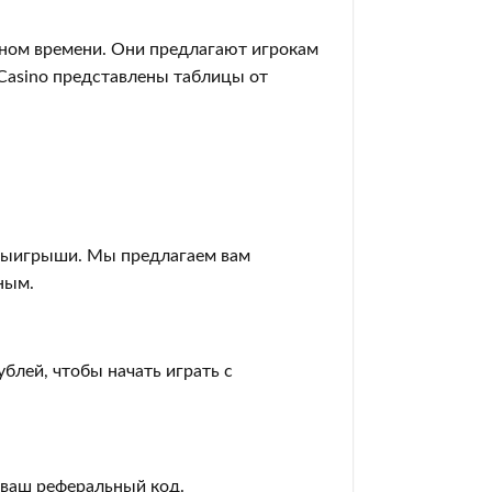
ьном времени. Они предлагают игрокам
 Casino представлены таблицы от
е выигрыши. Мы предлагаем вам
ным.
ублей, чтобы начать играть с
в ваш реферальный код.