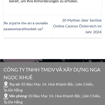
bereit, um Ihre Anforderungen zu erfüllen.
20 Mythen über Seriöse
Як зграти пін-ап в онлайн
Online Casinos Österreich im
казиноmarathonbet ua?
Jahr 2024
CÔNG TY TNHH TMDV VÀ XÂY DỰNG NGA
NGỌC KHUÊ
Trụ sở:
03 Bàu Mạc 14, Hoà Khánh Bắc, Liên Chiểu,
Tp.Đà Nẵng
Văn phòng:
03 Bàu Mạc 14, Hoà Khánh Bắc, Liên Chiểu,
Tp.Đà Nẵng