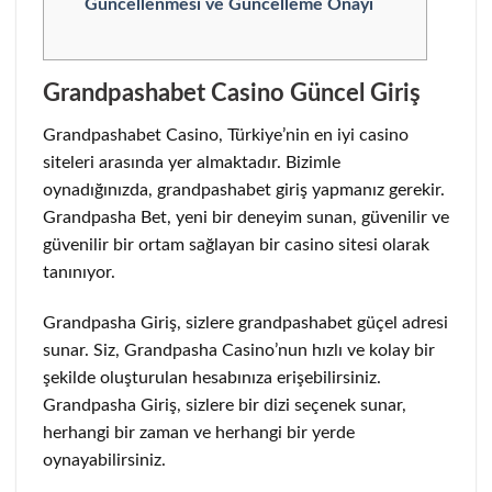
Güncellenmesi ve Güncelleme Onayı
Grandpashabet Casino Güncel Giriş
Grandpashabet Casino, Türkiye’nin en iyi casino
siteleri arasında yer almaktadır. Bizimle
oynadığınızda, grandpashabet giriş yapmanız gerekir.
Grandpasha Bet, yeni bir deneyim sunan, güvenilir ve
güvenilir bir ortam sağlayan bir casino sitesi olarak
tanınıyor.
Grandpasha Giriş, sizlere grandpashabet güçel adresi
sunar. Siz, Grandpasha Casino’nun hızlı ve kolay bir
şekilde oluşturulan hesabınıza erişebilirsiniz.
Grandpasha Giriş, sizlere bir dizi seçenek sunar,
herhangi bir zaman ve herhangi bir yerde
oynayabilirsiniz.