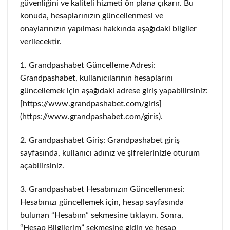
güvenliğini ve kaliteli hizmeti ön plana çıkarır. Bu
konuda, hesaplarınızın güncellenmesi ve
onaylarınızın yapılması hakkında aşağıdaki bilgiler
verilecektir.
1. Grandpashabet Güncelleme Adresi:
Grandpashabet, kullanıcılarının hesaplarını
güncellemek için aşağıdaki adrese giriş yapabilirsiniz:
[https://www.grandpashabet.com/giris]
(https://www.grandpashabet.com/giris).
2. Grandpashabet Giriş: Grandpashabet giriş
sayfasında, kullanıcı adınız ve şifrelerinizle oturum
açabilirsiniz.
3. Grandpashabet Hesabınızın Güncellenmesi:
Hesabınızı güncellemek için, hesap sayfasında
bulunan “Hesabım” sekmesine tıklayın. Sonra,
“Hesap Bilgilerim” sekmesine gidin ve hesap