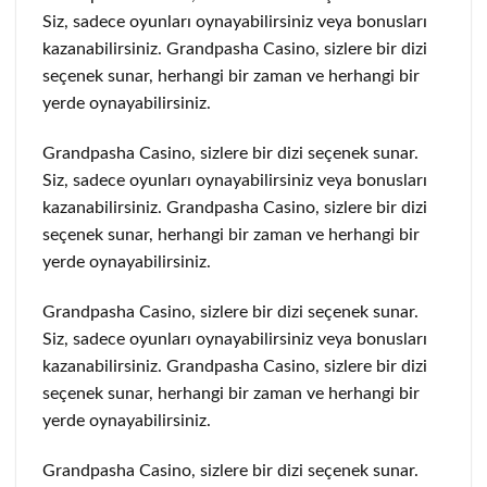
Siz, sadece oyunları oynayabilirsiniz veya bonusları
kazanabilirsiniz. Grandpasha Casino, sizlere bir dizi
seçenek sunar, herhangi bir zaman ve herhangi bir
yerde oynayabilirsiniz.
Grandpasha Casino, sizlere bir dizi seçenek sunar.
Siz, sadece oyunları oynayabilirsiniz veya bonusları
kazanabilirsiniz. Grandpasha Casino, sizlere bir dizi
seçenek sunar, herhangi bir zaman ve herhangi bir
yerde oynayabilirsiniz.
Grandpasha Casino, sizlere bir dizi seçenek sunar.
Siz, sadece oyunları oynayabilirsiniz veya bonusları
kazanabilirsiniz. Grandpasha Casino, sizlere bir dizi
seçenek sunar, herhangi bir zaman ve herhangi bir
yerde oynayabilirsiniz.
Grandpasha Casino, sizlere bir dizi seçenek sunar.