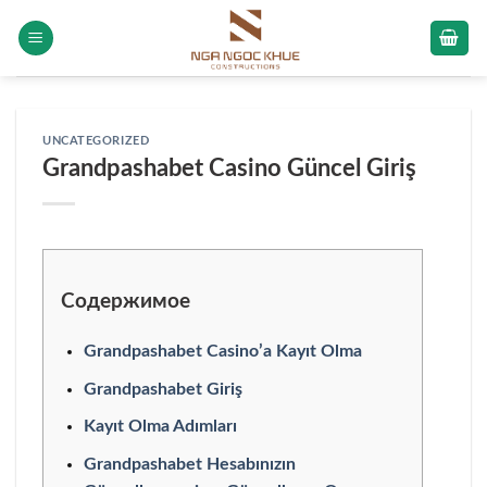
Skip
to
content
UNCATEGORIZED
Grandpashabet Casino Güncel Giriş
Содержимое
Grandpashabet Casino’a Kayıt Olma
Grandpashabet Giriş
Kayıt Olma Adımları
Grandpashabet Hesabınızın