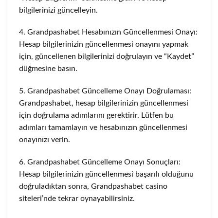
bilgilerinizi güncelleyin.
4. Grandpashabet Hesabınızın Güncellenmesi Onayı:
Hesap bilgilerinizin güncellenmesi onayını yapmak
için, güncellenen bilgilerinizi doğrulayın ve “Kaydet”
düğmesine basın.
5. Grandpashabet Güncelleme Onayı Doğrulaması:
Grandpashabet, hesap bilgilerinizin güncellenmesi
için doğrulama adımlarını gerektirir. Lütfen bu
adımları tamamlayın ve hesabınızın güncellenmesi
onayınızı verin.
6. Grandpashabet Güncelleme Onayı Sonuçları:
Hesap bilgilerinizin güncellenmesi başarılı olduğunu
doğruladıktan sonra, Grandpashabet casino
siteleri’nde tekrar oynayabilirsiniz.