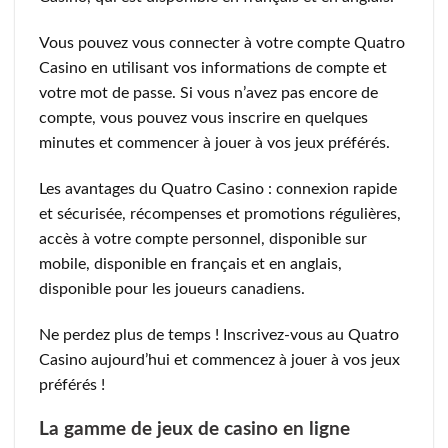
Vous pouvez vous connecter à votre compte Quatro
Casino en utilisant vos informations de compte et
votre mot de passe. Si vous n’avez pas encore de
compte, vous pouvez vous inscrire en quelques
minutes et commencer à jouer à vos jeux préférés.
Les avantages du Quatro Casino : connexion rapide
et sécurisée, récompenses et promotions régulières,
accès à votre compte personnel, disponible sur
mobile, disponible en français et en anglais,
disponible pour les joueurs canadiens.
Ne perdez plus de temps ! Inscrivez-vous au Quatro
Casino aujourd’hui et commencez à jouer à vos jeux
préférés !
La gamme de jeux de casino en ligne