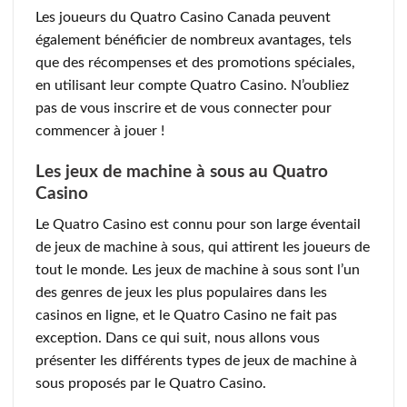
Les joueurs du Quatro Casino Canada peuvent
également bénéficier de nombreux avantages, tels
que des récompenses et des promotions spéciales,
en utilisant leur compte Quatro Casino. N’oubliez
pas de vous inscrire et de vous connecter pour
commencer à jouer !
Les jeux de machine à sous au Quatro
Casino
Le Quatro Casino est connu pour son large éventail
de jeux de machine à sous, qui attirent les joueurs de
tout le monde. Les jeux de machine à sous sont l’un
des genres de jeux les plus populaires dans les
casinos en ligne, et le Quatro Casino ne fait pas
exception. Dans ce qui suit, nous allons vous
présenter les différents types de jeux de machine à
sous proposés par le Quatro Casino.