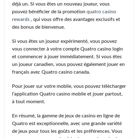
déjà un. Si vous êtes un nouveau joueur, vous
pouvez bénéficier de la promotion
quatro casino
rewards
, qui vous offre des avantages exclusifs et
des bonus de bienvenue.
Si vous êtes un joueur expérimenté, vous pouvez
vous connecter à votre compte Quatro casino login
et commencer à jouer immédiatement. Si vous êtes
un joueur canadien, vous pouvez également jouer en
français avec Quatro casino canada.
Pour jouer sur votre mobile, vous pouvez télécharger
l’application Quatro casino mobile et jouer partout,
à tout moment.
En résumé, la gamme de jeux de casino en ligne de
Quatro est exceptionnelle, avec une grande variété
de jeux pour tous les goûts et les préférences. Vous