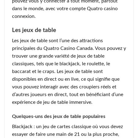
pouvez vous y connecter à tout moment, partout
dans le monde, avec votre compte Quatro casino
connexion.
Les jeux de table
Les jeux de table sont l’une des attractions
principales du Quatro Casino Canada. Vous pouvez y
trouver une grande variété de jeux de table
classiques, tels que le blackjack, le roulette, le
baccarat et le craps. Les jeux de table sont
disponibles en direct ou en live, ce qui signifie que
vous pouvez interagir avec des croupiers réels et
d’autres joueurs en direct, tout en bénéficiant d’une
expérience de jeu de table immersive.
Quelques-uns des jeux de table populaires
Blackjack : un jeu de cartes classique où vous devez
essayer de faire une main de 21 ou la plus proche,