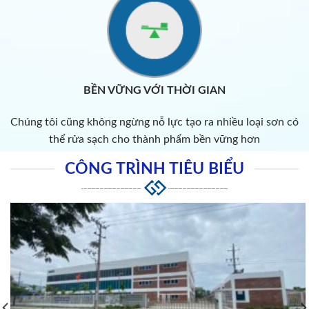
BỀN VỮNG VỚI THỜI GIAN
Chúng tôi cũng không ngừng nỗ lực tạo ra nhiều loại sơn có
thể rửa sạch cho thành phẩm bền vững hơn
CÔNG TRÌNH TIÊU BIỂU