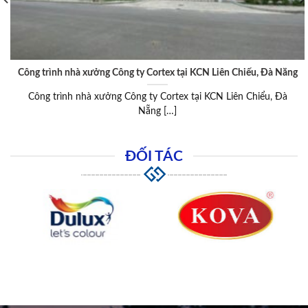
Công trình nhà xưởng Công ty Cortex tại KCN Liên Chiểu, Đà Nẵng
Công trình nhà xưởng Công ty Cortex tại KCN Liên Chiểu, Đà
Nẵng […]
ĐỐI TÁC
up x
akbet casino
1xbet vietnam
grand lisboa casino online
мелбет зеркало
лото клуб казино
melbet com перейти на сайт
jetx apostas
play slots India
1xbet kz
mostbet uz casino
lotokz
True Luck сasino
1xbet uzbek
1xbet az
1хбет кз
azartoffbetting.net
1xbet kazino
1xbet kz