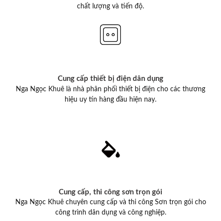
chất lượng và tiến độ.
Cung cấp thiết bị điện dân dụng
Nga Ngọc Khuê là nhà phân phối thiết bị điện cho các thương
hiệu uy tín hàng đầu hiện nay.
Cung cấp, thi công sơn trọn gói
Nga Ngọc Khuê chuyên cung cấp và thi công Sơn trọn gói cho
công trình dân dụng và công nghiệp.